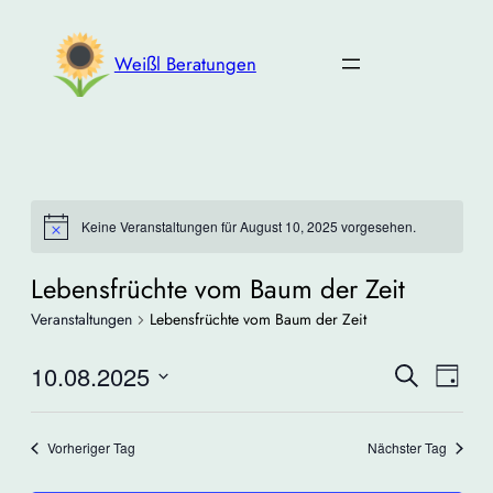
Weißl Beratungen
Keine Veranstaltungen für August 10, 2025 vorgesehen.
Lebensfrüchte vom Baum der Zeit
Veranstaltungen
Lebensfrüchte vom Baum der Zeit
Veransta
Ver
10.08.2025
Suche
Tag
Suche
Ans
Datum
und
Nav
wählen.
Vorheriger Tag
Nächster Tag
Ansichte
Navigati