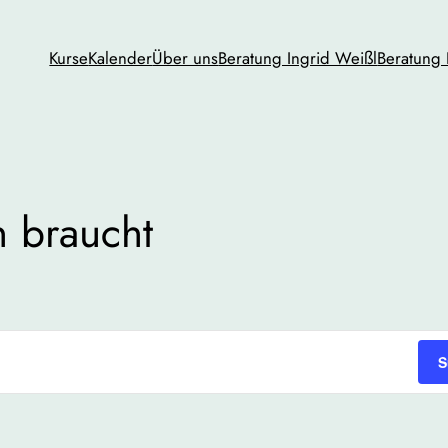
Kurse
Kalender
Über uns
Beratung Ingrid Weißl
Beratung 
 braucht
S