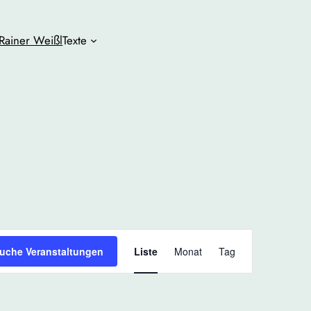
Rainer Weißl
Texte
Veranstaltun
uche Veranstaltungen
Liste
Monat
Tag
Ansichten-
Navigation