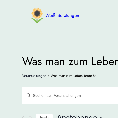
Weißl Beratungen
Was man zum Leben
Veranstaltungen
Was man zum Leben braucht
Veranstaltungen
Bitte
Suche
Schlüsselwort
eingeben.
und
Suche
Anstehende
Heute