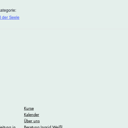
ategorie:
l der Seele
Kurse
Kalender
Über uns
Beratung Ingrid Weißl
eitung in