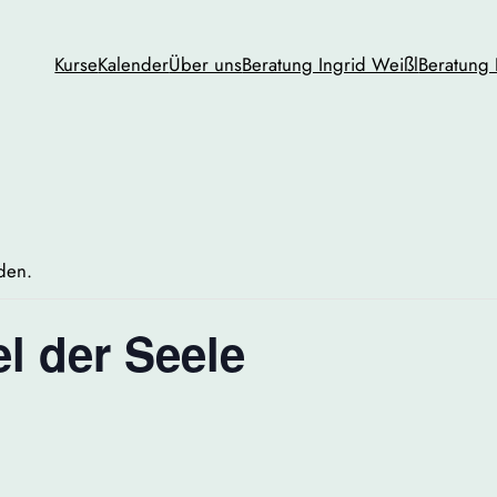
Kurse
Kalender
Über uns
Beratung Ingrid Weißl
Beratung 
nden.
el der Seele