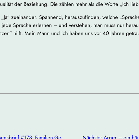
Qualität der Beziehung. Die zählen mehr als die Worte „Ich lie
en „Ja“ zueinander. Spannend, herauszufinden, welche „Sprach
 jede Sprache erlernen – und verstehen, man muss nur heraus
zen“ hilft. Mein Mann und ich haben uns vor 40 Jahren getrau
ensbrief #178: Familien-Ge-
Nächste:
Ärger – ein hä