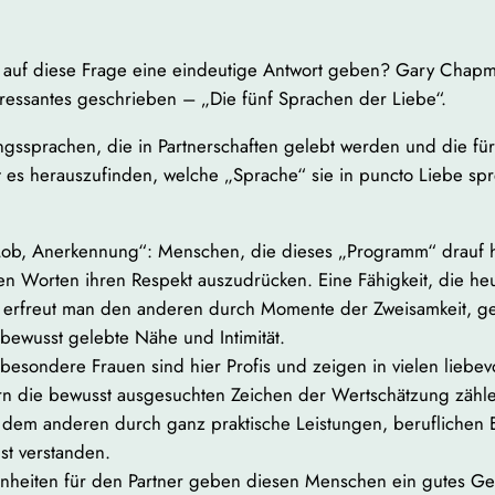
 auf diese Frage eine eindeutige Antwort geben? Gary Chapma
teressantes geschrieben – „Die fünf Sprachen der Liebe“.
ssprachen, die in Partnerschaften gelebt werden und die für e
es herauszufinden, welche „Sprache“ sie in puncto Liebe spr
 Lob, Anerkennung“: Menschen, die dieses „Programm“ drauf
Worten ihren Respekt auszudrücken. Eine Fähigkeit, die heut
ier erfreut man den anderen durch Momente der Zweisamkeit,
ewusst gelebte Nähe und Intimität.
sondere Frauen sind hier Profis und zeigen in vielen liebev
rn die bewusst ausgesuchten Zeichen der Wertschätzung zähle
 dem anderen durch ganz praktische Leistungen, beruflichen Er
st verstanden.
inheiten für den Partner geben diesen Menschen ein gutes Ge