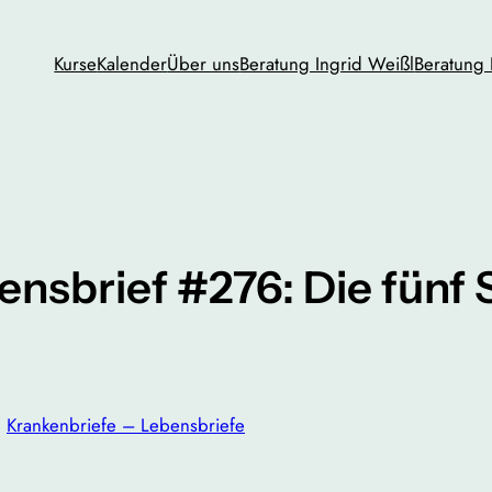
Kurse
Kalender
Über uns
Beratung Ingrid Weißl
Beratung 
nsbrief #276: Die fünf
n
Krankenbriefe – Lebensbriefe