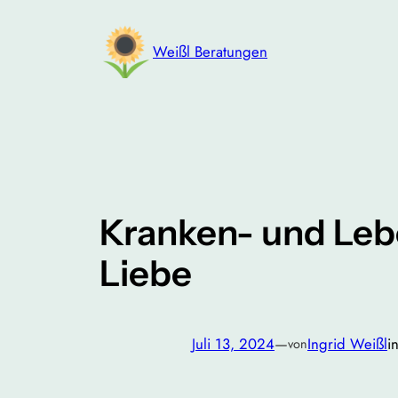
Zum
Inhalt
Weißl Beratungen
springen
Kranken- und Lebe
Liebe
Juli 13, 2024
—
Ingrid Weißl
i
von